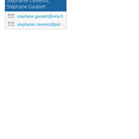
Stéphanie Clevenot,
Stéphane Gaubert
stephane.gaubert@inria.fr
stephanie.clevenot@polytechnique.edu