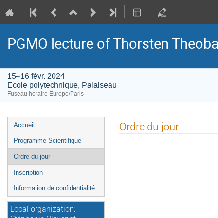
PGMO lecture of Thorsten Theoba
15–16 févr. 2024
Ecole polytechnique, Palaiseau
Fuseau horaire Europe/Paris
Menu
Ordre du jour
Accueil
de
Programme Scientifique
l'événement
Ordre du jour
Inscription
Information de confidentialité
Local organization: