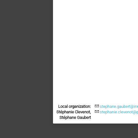
Local organization:
stephane.gaubert@inri
Stéphanie Clevenot,
stephanie.clevenot@p
Stéphane Gaubert