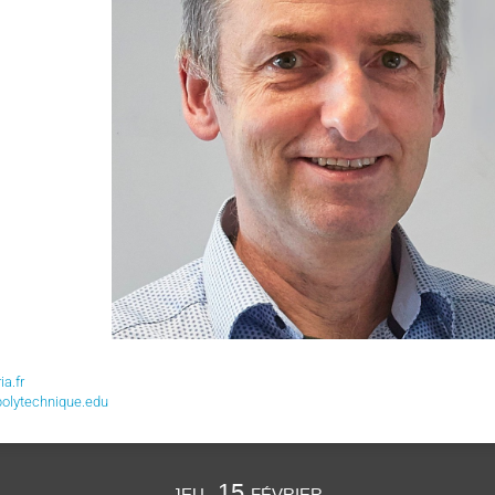
a.fr
olytechnique.edu
jeu. 15 février