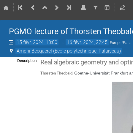
PGMO lecture of Thorsten Theobal
15 févr. 2024, 10:00
→
16 févr. 2024, 22:45
Europe/Paris
Amphi Becquerel (Ecole polytechnique, Palaiseau)
Description
Real algebraic geometry and opti
Thorsten Theobald,
Goethe-Universität Frankfurt 