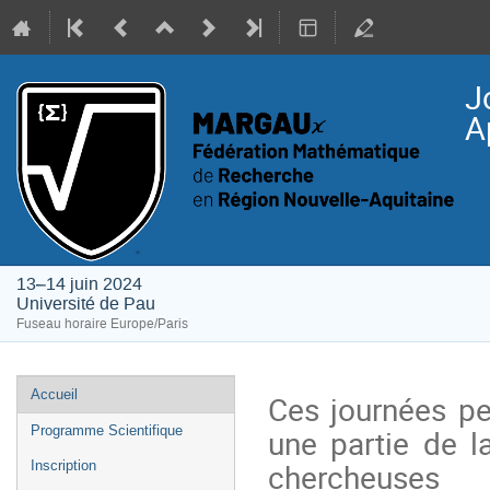
J
A
13–14 juin 2024
Université de Pau
Fuseau horaire Europe/Paris
Menu
Accueil
Ces journées pe
de
une partie de 
Programme Scientifique
l'événement
chercheuses
Inscription