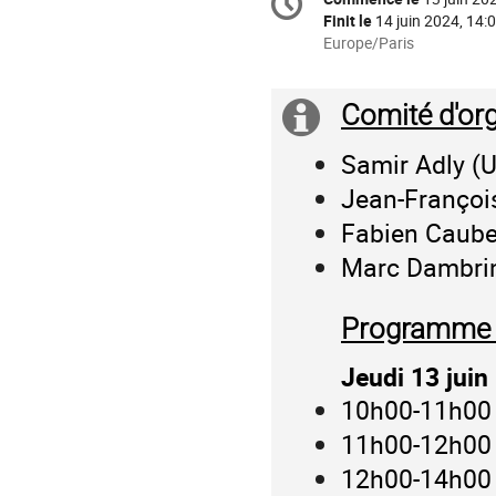
Date/Heure
de
Finit le
14 juin 2024, 14:
la
Toutes
Europe/Paris
les
conférence
horaires
sont
Comité d'org
Information
en
supplémenta
Europe/Paris
Samir Adly (U
Jean-François
Fabien Caubet
Marc Dambrin
Programme 
Jeudi 13 juin
10h00-11h00 :
11h00-12h00 
12h00-14h00 