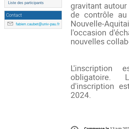
gravitant autour
Liste des participants
de contrôle au
Contact
Nouvelle-Aqu
fabien.caubet@univ-pau.fr
l'occasion d'éch
nouvelles collab
L'inscription 
obligatoire.
d'inscription e
2024.
Information
Commence le
13 juin 20