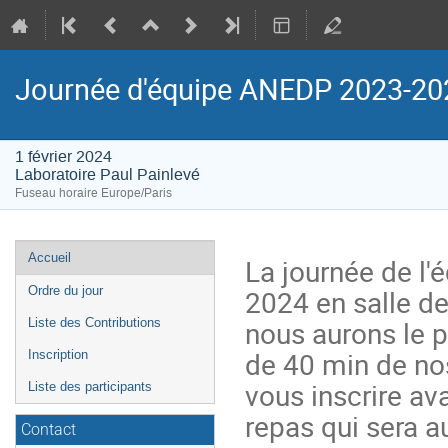
Journée d'équipe ANEDP 2023-20
1 février 2024
Laboratoire Paul Painlevé
Fuseau horaire Europe/Paris
Menu
Accueil
La journée de l'
de
2024 en salle de
Ordre du jour
l'événement
nous aurons le p
Liste des Contributions
de 40 min de n
Inscription
vous inscrire av
Liste des participants
repas qui sera a
Contact