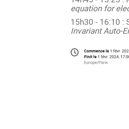
equation for el
15h30 - 16:10 : S
Invariant Auto-
Information
Commence le
1 févr. 202
Date/Heure
de
Finit le
1 févr. 2024, 17:0
la
Toutes
Europe/Paris
les
conférence
horaires
sont
en
Europe/Paris