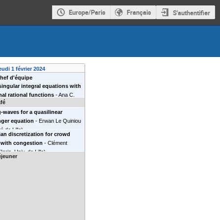
Europe/Paris
Français
S'authentifier
eudi 1 février 2024
hef d'équipe
singular integral equations with
al rational functions
-
Ana C.
fé
iv. de Lille
)
g-waves for a quasilinear
nger equation
-
Erwan Le Quiniou
é de Lille
)
an discretization for crowd
 with congestion
-
Clément
(
Inria, Univ. de Lille
)
éjeuner