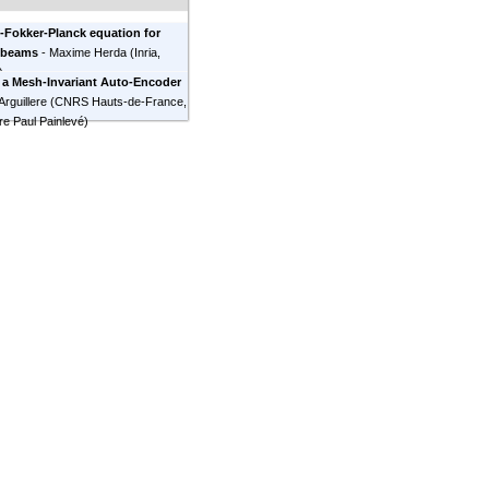
-Fokker-Planck equation for
n beams
-
Maxime Herda
(
Inria,
)
 a Mesh-Invariant Auto-Encoder
Arguillere
(
CNRS Hauts-de-France,
re Paul Painlevé
)