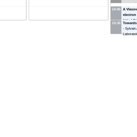
14:45
A Vlasov
electro
Univ. Lille
15:30
Towards
-
Sylvain 
Laboratoi