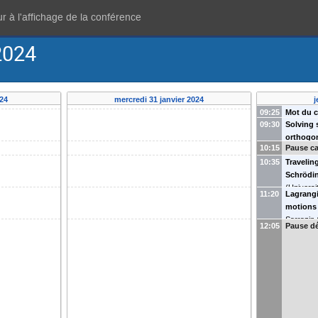
r à l'affichage de la conférence
2024
024
mercredi 31 janvier 2024
j
09:25
Mot du c
09:30
Solving 
orthogon
10:15
Pause ca
Matos
(
Un
10:35
Travelin
Schrödi
(
Universit
11:20
Lagrangi
motions
Sarrazin
12:05
Pause d