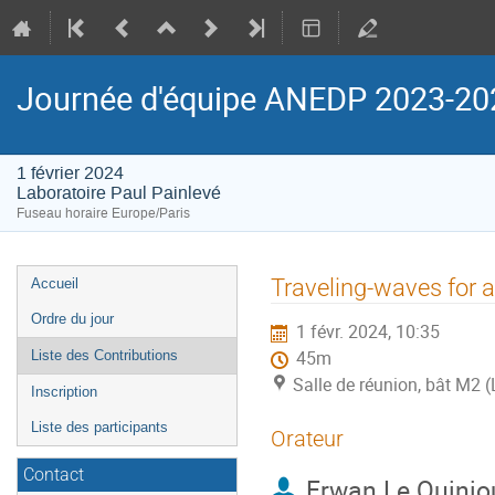
Journée d'équipe ANEDP 2023-20
1 février 2024
Laboratoire Paul Painlevé
Fuseau horaire Europe/Paris
Menu
Traveling-waves for a
Accueil
de
Ordre du jour
1 févr. 2024, 10:35
l'événement
Liste des Contributions
45m
Salle de réunion, bât M2 (
Inscription
Liste des participants
Orateur
Contact
Erwan Le Quinio