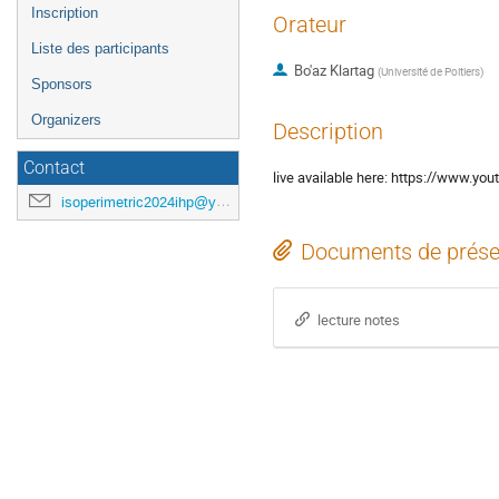
Inscription
Orateur
Liste des participants
Bo'az Klartag
(
Université de Poitiers
)
Sponsors
Organizers
Description
Contact
live available here: https://www.
isoperimetric2024ihp@yahoo.com
Documents de prése
lecture notes