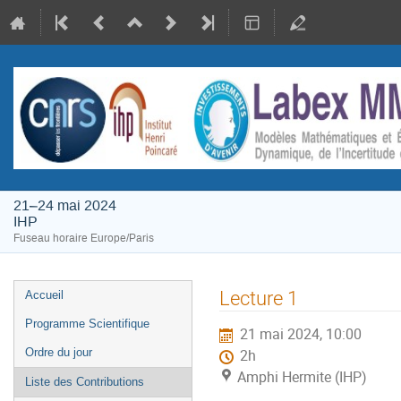
21–24 mai 2024
IHP
Fuseau horaire Europe/Paris
Menu
Lecture 1
Accueil
de
Programme Scientifique
21 mai 2024, 10:00
l'événement
Ordre du jour
2h
Amphi Hermite (IHP)
Liste des Contributions