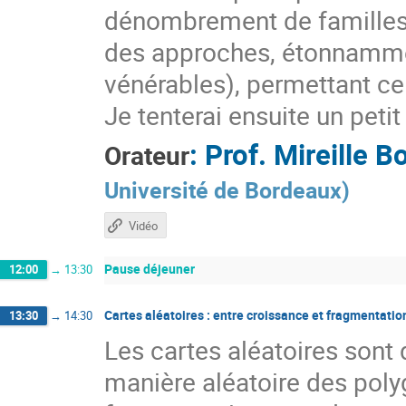
dénombrement de familles 
des approches, étonnammen
vénérables), permettant c
Je tenterai ensuite un peti
:
Prof.
Mireille 
Orateur
Université de Bordeaux
)
Vidéo
Pause déjeuner
12:00
→
13:30
Cartes aléatoires : entre croissance et fragmentatio
13:30
→
14:30
Les cartes aléatoires son
manière aléatoire des pol