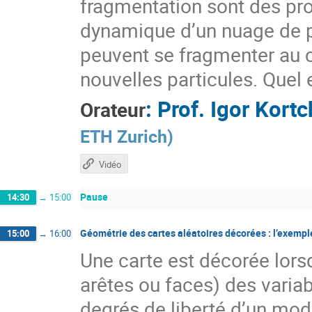
fragmentation sont des pro
dynamique d’un nuage de par
peuvent se fragmenter au 
nouvelles particules. Quel e
:
Prof.
Igor Kort
Orateur
ETH Zurich
)
Vidéo
Pause
14:30
→
15:00
Géométrie des cartes aléatoires décorées : l’exemp
15:00
→
16:00
Une carte est décorée lor
arêtes ou faces) des variab
degrés de liberté d’un mod