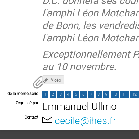
D.C. donnera ses cour
l'amphi Léon Motchane
de Bonn, les vendredi
l'amphi Léon Motcha
Exceptionnellement P.
au 10 novembre.
Vidéo
de la même série
1
2
3
4
5
6
7
8
9
10
11
12
Organisé par
Emmanuel Ullmo
Contact
cecile@ihes.fr