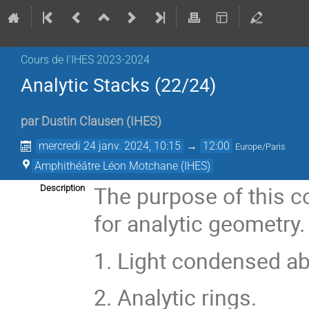
Cours de l'IHES 2023-2024
Analytic Stacks (22/24)
par
Dustin Clausen
(
IHES
)
mercredi 24 janv. 2024, 10:15
→
12:00
Europe/Paris
Amphithéâtre Léon Motchane (IHES)
The purpose of this c
Description
for analytic geometry
1. Light condensed a
2. Analytic rings.