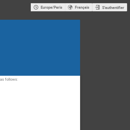
Europe/Paris
Français
S'authentifier
 as follows: