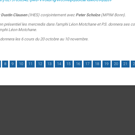
r
Dustin Clausen
(IHES) conjointement avec
Peter Scholze
(MPIM Bonn).
n présentiel les mercredis dans l'amphi Léon Motchane et P.S. donnera ses cour
amphi Léon Motchane.
 donnera les 6 cours du 20 octobre au 10 novembre.
8
9
10
11
12
13
14
15
16
17
18
19
20
21
2