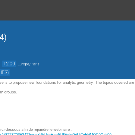
4)
→
12:00
Europe/Paris
HES)
se is to propose new foundations for analytic geometry. The topics covered are
ian groups.
en ci-dessous afin de rejoindre le webinaire :
.us/j/82757036342?pwd=VVUxbHgrWU5VelpQdUlCaHdMOG9Qdz09