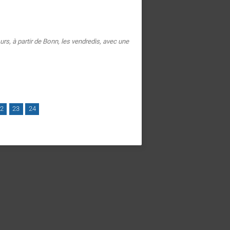
s, à partir de Bonn, les vendredis, avec une
2
23
24