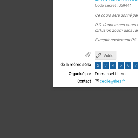
Code secret : 069444
Ce cours sera donné pa
D.C. donnera ses cours e
diffusion zoom dans l'
Exceptionnellement P.S.
Vidéo
de la même série
2
3
4
5
6
7
Organisé par
Emmanuel Ullmo
Contact
cecile@ihes.fr