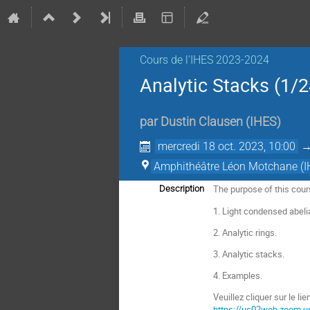
Cours de l'IHES 2023-2024
Analytic Stacks (1/2
par
Dustin Clausen
(
IHES
)
mercredi 18 oct. 2023, 10:00
Amphithéâtre Léon Motchane (I
The purpose of this cour
Description
1. Light condensed abel
2. Analytic rings.
3. Analytic stacks.
4. Examples.
Veuillez cliquer sur le li
https://us02web.zoom