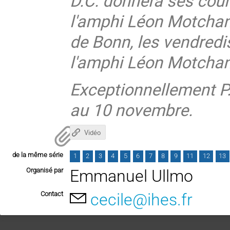
D.C. donnera ses cour
l'amphi Léon Motchane
de Bonn, les vendredi
l'amphi Léon Motcha
Exceptionnellement P.
au 10 novembre.
Vidéo
de la même série
1
2
3
4
5
6
7
8
9
11
12
13
Organisé par
Emmanuel Ullmo
Contact
cecile@ihes.fr