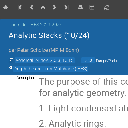
Cours de l'IHES 2023-2024
Analytic Stacks (10/24)
par
Peter Scholze
(
MPIM Bonn
)
vendredi 24 nov. 2023, 10:15
→
12:00
Europe/Paris
Amphithéâtre Léon Motchane (IHES)
The purpose of this c
Description
for analytic geometry
1. Light condensed a
2. Analytic rings.