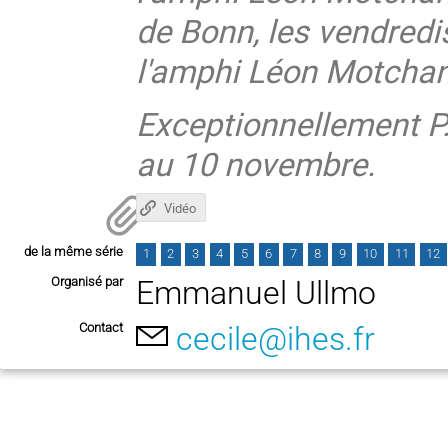
de Bonn, les vendredi
l'amphi Léon Motcha
Exceptionnellement P.
au 10 novembre.
Vidéo
de la même série
1
2
3
4
5
6
7
8
9
10
11
12
Organisé par
Emmanuel Ullmo
Contact
cecile@ihes.fr