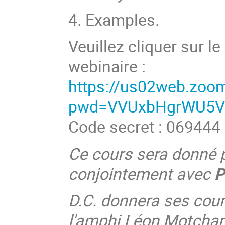
4. Examples.
Veuillez cliquer sur le
webinaire :
https://us02web.zoo
pwd=VVUxbHgrWU5V
Code secret : 069444
Ce cours sera donné 
conjointement avec
P
D.C. donnera ses cour
l'amphi Léon Motchane