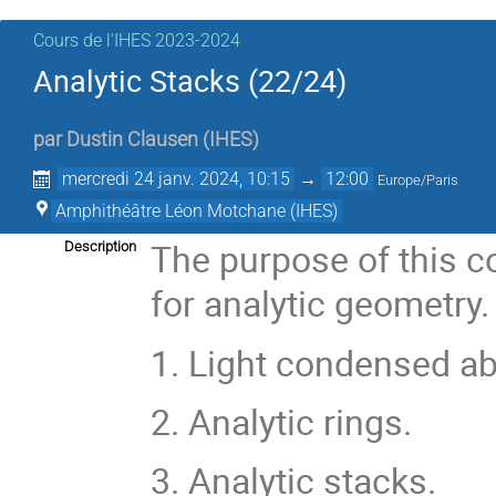
Cours de l'IHES 2023-2024
Analytic Stacks (22/24)
par
Dustin Clausen
(
IHES
)
mercredi 24 janv. 2024, 10:15
→
12:00
Europe/Paris
Amphithéâtre Léon Motchane (IHES)
The purpose of this c
Description
for analytic geometry
1. Light condensed a
2. Analytic rings.
3. Analytic stacks.