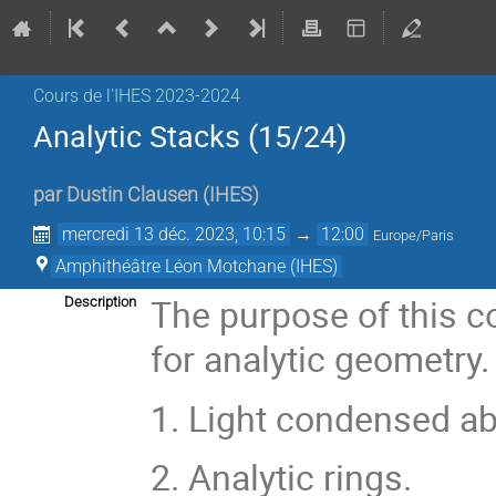
Cours de l'IHES 2023-2024
Analytic Stacks (15/24)
par
Dustin Clausen
(
IHES
)
mercredi 13 déc. 2023, 10:15
→
12:00
Europe/Paris
Amphithéâtre Léon Motchane (IHES)
The purpose of this c
Description
for analytic geometry
1. Light condensed a
2. Analytic rings.