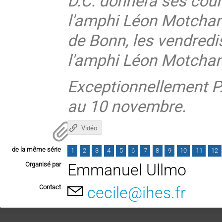
D.C. donnera ses cour
l'amphi Léon Motchane
de Bonn, les vendredi
l'amphi Léon Motcha
Exceptionnellement P.
au 10 novembre.
Vidéo
de la même série
1
2
3
4
5
6
7
8
9
10
11
12
Organisé par
Emmanuel Ullmo
Contact
cecile@ihes.fr