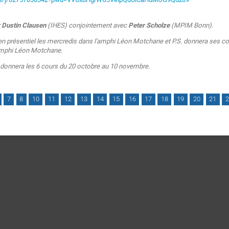
r
Dustin Clausen
(IHES) conjointement avec
Peter Scholze
(MPIM Bonn).
n présentiel les mercredis dans l'amphi Léon Motchane et P.S. donnera ses cour
amphi Léon Motchane.
 donnera les 6 cours du 20 octobre au 10 novembre.
7
8
10
11
12
13
14
15
16
17
18
19
20
21
2