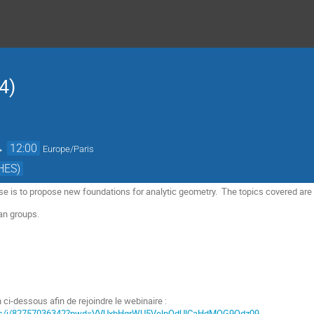
4)
→
12:00
Europe/Paris
HES)
se is to propose new foundations for analytic geometry. The topics covered are
ian groups.
en ci-dessous afin de rejoindre le webinaire :
.us/j/82757036342?pwd=VVUxbHgrWU5VelpQdUlCaHdMOG9Qdz09