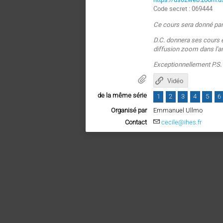
Code secret : 069444
Ce cours sera donné pa
D.C. donnera ses cours e
diffusion zoom dans l'
Exceptionnellement P.S.
Vidéo
de la même série
1
2
3
4
5
6
Organisé par
Emmanuel Ullmo
Contact
cecile@ihes.fr