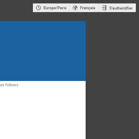
Europe/Paris
Français
S'authentifier
 as follows: