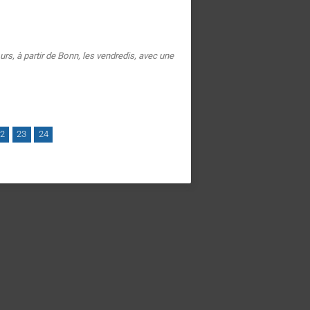
s, à partir de Bonn, les vendredis, avec une
2
23
24