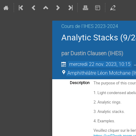
Cours de l'IHES 2023-2024
Analytic Stacks (9/2
par
Dustin Clausen
(
IHES
)
mercredi 22 nov. 2023, 10:15
Amphithéâtre Léon Motchane (I
The purpose of this cour
Description
1. Light condensed abel
2. Analytic rings.
3. Analytic stacks.
4. Examples.
Veuillez cliquer sur le li
https://us02web.zoom