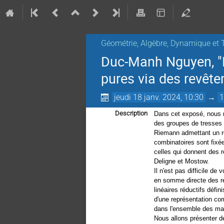
Géométrie, Algèbre, Dynamique et 
Duc-Manh Nguyen, "L
pures via des revête
jeudi 18 janv. 2024, 10:30
→
1
Description
Dans cet exposé, nous 
des groupes de tresses 
Riemann admettant un r
combinatoires sont fixée
celles qui donnent des
Deligne et Mostow.
Il n'est pas difficile d
en somme directe des r
linéaires réductifs défin
d'une représentation c
dans l'ensemble des mat
Nous allons présenter de