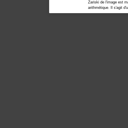
Zariski de l'image est m
arithmétique. Il s'agit 