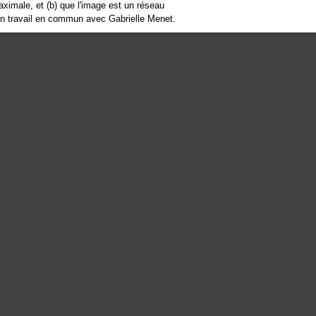
aximale, et (b) que l'image est un réseau
d'un travail en commun avec Gabrielle Menet.