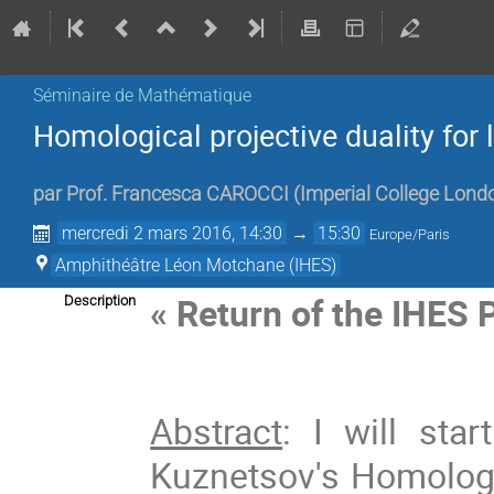
Séminaire de Mathématique
Homological projective duality for
par
Prof.
Francesca CAROCCI
(
Imperial College Lond
mercredi 2 mars 2016, 14:30
→
15:30
Europe/Paris
Amphithéâtre Léon Motchane (IHES)
« Return of the IHES
Description
Abstract
: I will sta
Kuznetsov's Homologic