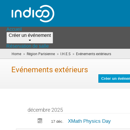
Accueil
Créer un événement
Réservation de salle
»
»
»
Home
Région Parisienne
I.H.E.S
Evénements extérieurs
(vous
êtes
ici)
Evénements extérieurs
Créer un événe
décembre 2025
XMath Physics Day
17 déc.