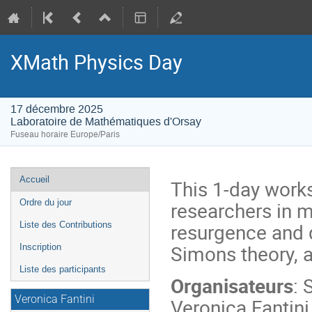
XMath Physics Day
17 décembre 2025
Laboratoire de Mathématiques d'Orsay
Fuseau horaire Europe/Paris
Menu
Accueil
This 1-day works
de
researchers in 
Ordre du jour
l'événement
resurgence and q
Liste des Contributions
Simons theory, a
Inscription
Liste des participants
Organisateurs
: 
Veronica Fantini
Veronica Fantini