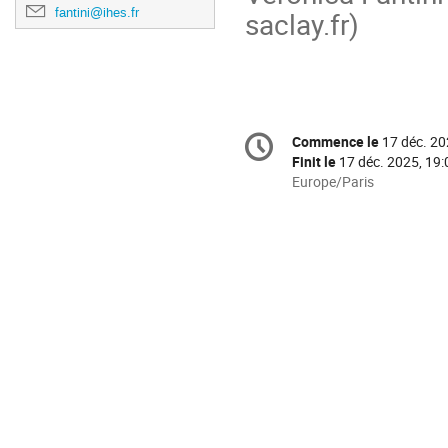
fantini@ihes.fr
saclay.fr)
Information
Commence le
17 déc. 20
Date/Heure
de
Finit le
17 déc. 2025, 19:
la
Toutes
Europe/Paris
les
conférence
horaires
sont
en
Europe/Paris