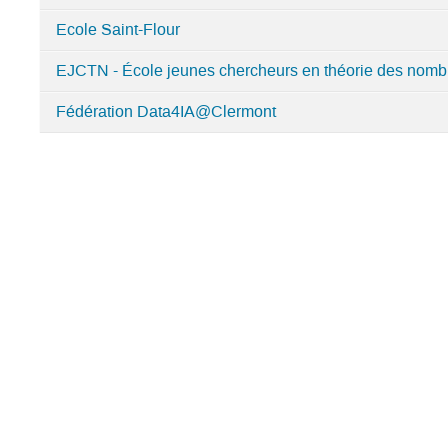
Catégories
Ecole Saint-Flour
dans
Laboratoire
EJCTN - École jeunes chercheurs en théorie des nomb
de
Mathématiques
Fédération Data4IA@Clermont
Blaise
Pascal
(Clermont-
Ferrand
-
UCA
/
CNRS
UMR6620)