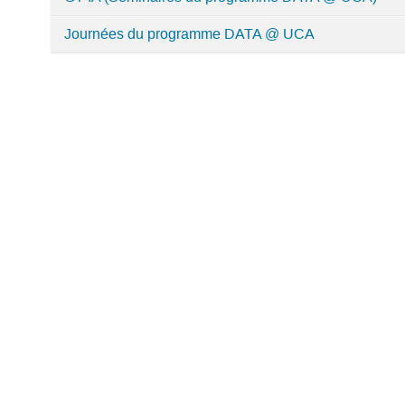
dans
Fédération
Journées du programme DATA @ UCA
Data4IA@Clermont