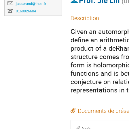
Prof.
Jie Lin
(
U
jasserand@ihes.fr
0160926604
Description
Given an automorphi
define an arithmeti
product of a deRha
structure comes fr
form is holomorphic,
functions and is bet
conjecture on relat
representations in 
Documents de prése
Vidéo