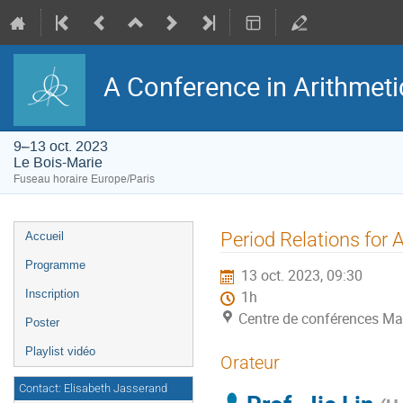
A Conference in Arithmet
9–13 oct. 2023
Le Bois-Marie
Fuseau horaire Europe/Paris
Menu
Period Relations for
Accueil
de
l'événement
Programme
13 oct. 2023, 09:30
Inscription
1h
Centre de conférences Ma
Poster
Playlist vidéo
Orateur
Contact: Elisabeth Jasserand