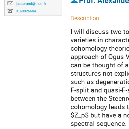
Prof.
Alexande
jasserand@ihes.fr
0160926604
Description
I will discuss two 
varieties in charact
cohomology theories
approach of Ogus-Vo
can be thought of 
structures not expl
such as degenerati
F-split and quasi-F-
between the Steen
cohomology leads to
$Z_p$ but have a n
spectral sequence.