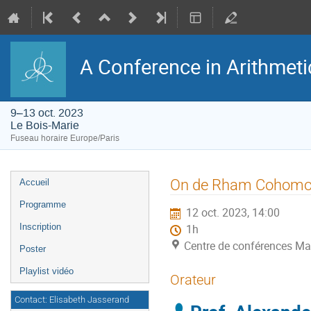
A Conference in Arithmet
9–13 oct. 2023
Le Bois-Marie
Fuseau horaire Europe/Paris
Menu
On de Rham Cohomolo
Accueil
de
l'événement
Programme
12 oct. 2023, 14:00
Inscription
1h
Centre de conférences Ma
Poster
Playlist vidéo
Orateur
Contact: Elisabeth Jasserand