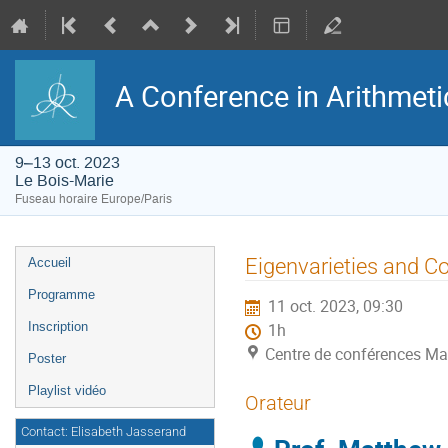
A Conference in Arithmet
9–13 oct. 2023
Le Bois-Marie
Fuseau horaire Europe/Paris
Menu
Eigenvarieties and 
Accueil
de
l'événement
Programme
11 oct. 2023, 09:30
Inscription
1h
Centre de conférences Ma
Poster
Playlist vidéo
Orateur
Contact: Elisabeth Jasserand