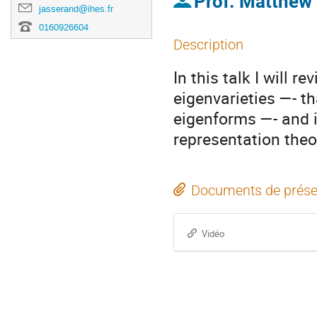
Prof.
Matthew
jasserand@ihes.fr
0160926604
Description
In this talk I will
eigenvarieties —- th
eigenforms —- and i
representation theo
Documents de prése
Vidéo