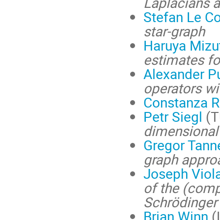
Laplacians 
Stefan Le C
star-graph
Haruya Mizu
estimates fo
Alexander Pu
operators wi
Constanza R
Petr Siegl
(T
dimensional 
Gregor Tann
graph appro
Joseph Viol
of the (comp
Schrödinger 
Brian Winn
(