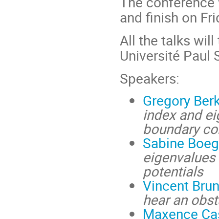
The conference w
and finish on Fr
All the talks wil
Université Paul 
Speakers:
Gregory Berk
index and ei
boundary co
Sabine Boeg
eigenvalues 
potentials
Vincent Bru
hear an obst
Maxence Cas