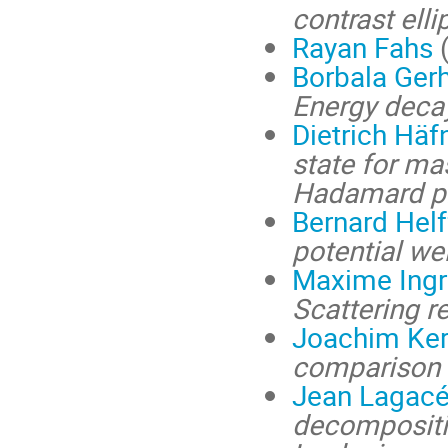
contrast ell
Rayan Fahs
(
Borbala Ger
Energy deca
Dietrich Häf
state for ma
Hadamard p
Bernard Helf
potential we
Maxime Ing
Scattering 
Joachim Ker
comparison 
Jean Lagac
decompositio