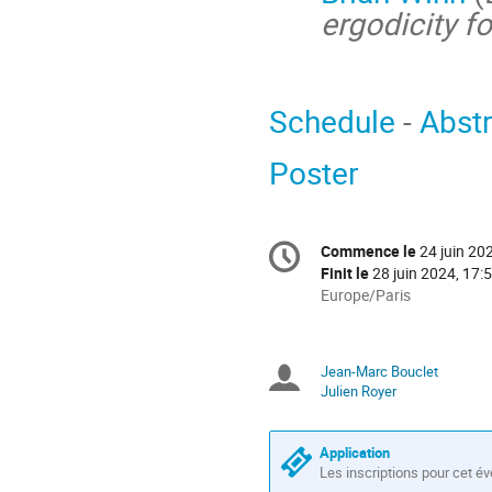
ergodicity f
Schedule
-
Abstr
Poster
Information
Commence le
24 juin 20
Date/Heure
de
Finit le
28 juin 2024, 17:
la
Toutes
Europe/Paris
les
conférence
horaires
sont
Jean-Marc Bouclet
Présidents
en
Julien Royer
Europe/Paris
de
séance
Application
Les inscriptions pour cet é