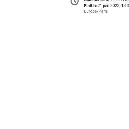
Date/Heure
de
Finit le
21 juin 2023, 13:
la
Toutes
Europe/Paris
les
conférence
horaires
sont
en
Europe/Paris