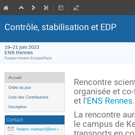
Contrôle, stabilisation et EDP
19–21 juin 2023
ENS Rennes
Fuseau horaire Europe/Paris
Menu
Accueil
Rencontre scient
de
organisée et co-
Ordre du jour
l'événement
et l'
ENS Rennes
.
Liste des Contributions
Inscription
La rencontre aur
Contact
le campus de Ker
frederic.marbach@ens-rennes.fr
transports en co