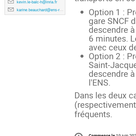
kevin.le-balc-h@inria.fr
Option 1 : P
karine.beauchard@ens-rennes.fr
gare SNCF d
descendre à 
6 minutes. L
avec ceux d
Option 2 : P
Saint-Jacque
descendre à l
l'ENS.
Dans les deux cas
(respectivement
fréquents.
Information
Commence le
19 juin 20