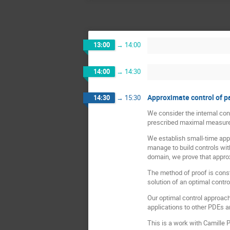
13:00
→
14:00
14:00
→
14:30
Approximate control of pa
14:30
→
15:30
We consider the internal cont
prescribed maximal measure
We establish small-time appr
manage to build controls with
domain, we prove that approxi
The method of proof is const
solution of an optimal contr
Our optimal control approach 
applications to other PDEs a
This is a work with Camille