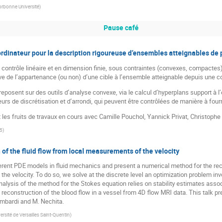
orbonne Université
)
Pause café
rdinateur pour la description rigoureuse d’ensembles atteignables de 
ontrôle linéaire et en dimension finie, sous contraintes (convexes, compactes).
ve de l’appartenance (ou non) d’une cible à l’ensemble atteignable depuis une co
posent sur des outils d’analyse convexe, via le calcul d’hyperplans support à 
urs de discrétisation et d’arrondi, qui peuvent être contrôlées de manière à four
 les fruits de travaux en cours avec Camille Pouchol, Yannick Privat, Christop
5
)
of the fluid flow from local measurements of the velocity
fferent PDE models in fluid mechanics and present a numerical method for the rec
he velocity. To do so, we solve at the discrete level an optimization problem inv
nalysis of the method for the Stokes equation relies on stability estimates assoc
 reconstruction of the blood flow in a vessel from 4D flow MRI data. This talk pr
mbardi and M. Nechita.
ersité de Versailles Saint-Quentin
)