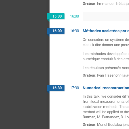
Orateur
:
Emmanuel Trélat
(
S
15:30
→
16:00
Méthodes assistées par o
16:00
→
16:30
On considère un système de c
c’est-à-dire donner une preu
Les méthodes développées re
numérique conduit à des erre
Les résultats présentés sont
Orateur
:
Ivan Hasenohr
(
MAP
Numerical reconstruction 
16:30
→
17:30
In this talk, we consider di
from local measurements of t
stabilization methods. The a
method will be applied to the
Burman, M. Fernandez, D. Lo
Orateur
:
Muriel Boulakia
(
Univ