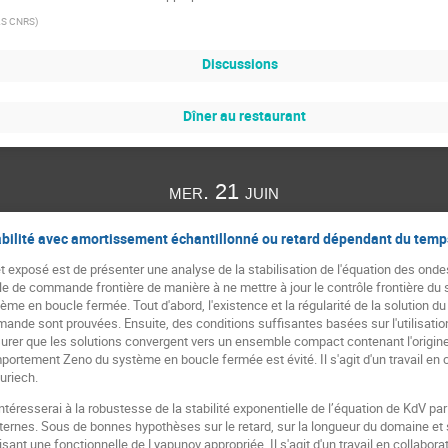
S CNRS
)
Discussions
Dîner au restaurant
mer. 21 juin
abilité avec amortissement échantillonné ou retard dépendant du temp
cet exposé est de présenter une analyse de la stabilisation de l'équation des ond
le de commande frontière de manière à ne mettre à jour le contrôle frontière du
tème en boucle fermée. Tout d'abord, l'existence et la régularité de la solution 
ande sont prouvées. Ensuite, des conditions suffisantes basées sur l'utilisatio
urer que les solutions convergent vers un ensemble compact contenant l'origine,
ortement Zeno du système en boucle fermée est évité. Il s'agit d'un travail en 
uriech.
ntéresserai à la robustesse de la stabilité exponentielle de l’équation de KdV p
ternes. Sous de bonnes hypothèses sur le retard, sur la longueur du domaine et
ilisant une fonctionnelle de Lyapunov appropriée. Il s'agit d'un travail en colla