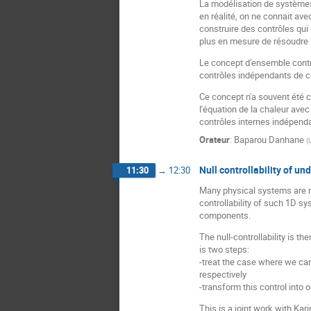
La modélisation de systèmes 
en réalité, on ne connait av
construire des contrôles qui 
plus en mesure de résoudre l
Le concept d'ensemble contrô
contrôles indépendants de ce
Ce concept n'a souvent été c
l'équation de la chaleur ave
contrôles internes indépenda
Orateur
:
Baparou Danhane
(
Null controllability of u
11:30
→
12:30
Many physical systems are m
controllability of such 1D 
components.
The null-controllability is t
is two steps:
-treat the case where we ca
respectively
-transform this control into
This is a joint work with Kar