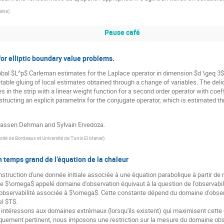
aine
)
Pause café
or elliptic boundary value problems.
global $L^p$ Carleman estimates for the Laplace operator in dimension $d \geq 3$
uitable gluing of local estimates obtained through a change of variables. The del
 in the strip with a linear weight function for a second order operator with coef
structing an explicit parametrix for the conjugate operator, which is estimated t
elhassen Dehman and Sylvain Ervedoza.
sité de Bordeaux et Université de Tunis El Manar
)
 temps grand de l’équation de la chaleur
onstruction d'une donnée initiale associée à une équation parabolique à partir d
$\omega$ appelé domaine d'observation équivaut à la question de l'observabilit
d'observabilité associée à $\omega$. Cette constante dépend du domaine d'obs
el $T$.
ntéressons aux domaines extrémaux (lorsqu'ils existent) qui maximisent cette c
ement pertinent, nous imposons une restriction sur la mesure du domaine obs