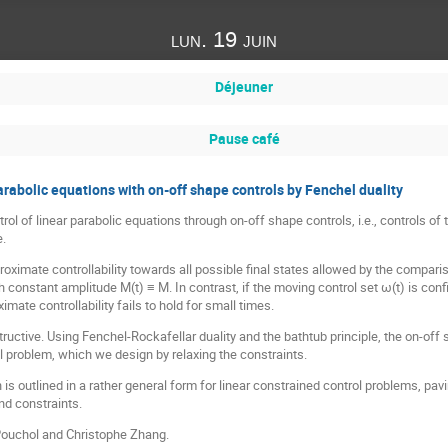
lun. 19 juin
Déjeuner
Pause café
rabolic equations with on-off shape controls by Fenchel duality
rol of linear parabolic equations through on-off shape controls, i.e., controls of
.
oximate controllability towards all possible final states allowed by the compari
 constant amplitude M(t) ≡ M. In contrast, if the moving control set ω(t) is con
mate controllability fails to hold for small times.
ructive. Using Fenchel-Rockafellar duality and the bathtub principle, the on-off
ol problem, which we design by relaxing the constraints.
is outlined in a rather general form for linear constrained control problems, pav
nd constraints.
 Pouchol and Christophe Zhang.