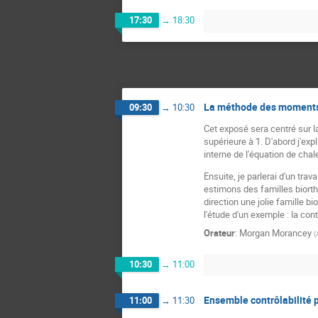
17:30
→
18:30
La méthode des moments 
09:30
→
10:30
Cet exposé sera centré sur l
supérieure à 1. D'abord j'exp
interne de l'équation de cha
Ensuite, je parlerai d'un tr
estimons des familles biorth
direction une jolie famille b
l'étude d'un exemple : la cont
Orateur
:
Morgan Morancey
(
10:30
→
11:00
Ensemble contrôlabilité p
11:00
→
11:30