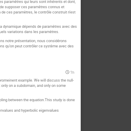
s paramètres qui leurs sont inhérents et dont,
me de supposer ces paramètres connus et
 de ces paramètres, le contrôle construit n'est
ont la dynamique dépends de paramètres avec des
uels variations dans les paramètres.
ans notre présentation, nous considérons
trons qu'on peut contrôler ce système avec des
1h
romeinent example. We will discuss the null-
ct only on a subdomain, and only on some
oupling between the equation.This study is done
envalues and hyperbolic eigenvalues