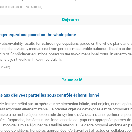
ersité Toulouse III - Paul Sabatier
)
Déjeuner
inger equations posed on the whole plane
new observability results for Schrödinger equations posed on the whole plane and 
shing observability inequalities from periodic measurable subsets. Thanks to th
ily of Schrödinger equations posed on the two-dimensional torus. In order to deal 
 is a joint work with Kévin Le Balc’h.
A CAGE
)
Pause café
ons aux dérivées partielles sous contrôle échantillonné
 fermée défini par un opérateur de dimension infinie, anti-adjoint, et des opéra
 exponentiellement stable. Le premier objet de cet exposé est de proposer un c
e à ne mettre à jour le contrôle du système qu’à des instants pertinents pour c
ée. L’approche, basée sur une fonctionnelle de Lyapunov appropriée, permet de 
ation de la mise à jour et de stabilité attendus. Le cadre proposé englobe en par
r des conditions frontières appropriées. Ce travail est effectué en collaboratio