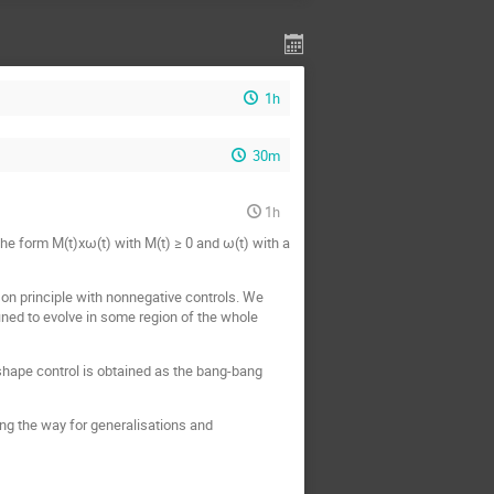
1h
30m
1h
 the form M(t)χω(t) with M(t) ≥ 0 and ω(t) with a
son principle with nonnegative controls. We
fined to evolve in some region of the whole
 shape control is obtained as the bang-bang
ing the way for generalisations and