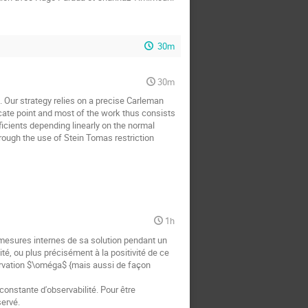
30m
30m
. Our strategy relies on a precise Carleman
icate point and most of the work thus consists
ficients depending linearly on the normal
hrough the use of Stein Tomas restriction
1h
e mesures internes de sa solution pendant un
é, ou plus précisément à la positivité de ce
ervation $\oméga$ {mais aussi de façon
onstante d'observabilité. Pour être
ervé.