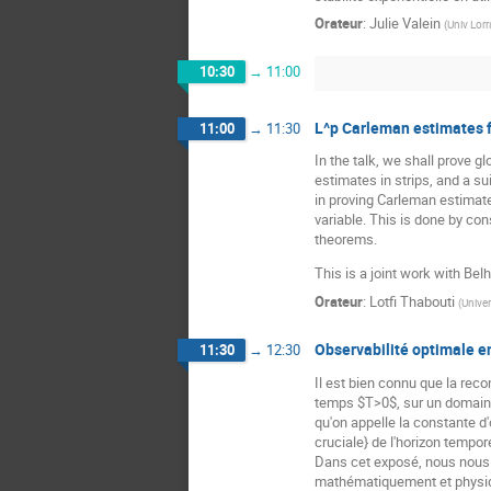
Orateur
:
Julie Valein
(
Univ Lorr
10:30
→
11:00
L^p Carleman estimates f
11:00
→
11:30
In the talk, we shall prove 
estimates in strips, and a s
in proving Carleman estimates
variable. This is done by con
theorems.
This is a joint work with B
Orateur
:
Lotfi Thabouti
(
Univer
Observabilité optimale en
11:30
→
12:30
Il est bien connu que la rec
temps $T>0$, sur un domaine 
qu'on appelle la constante 
cruciale} de l'horizon tempor
Dans cet exposé, nous nous i
mathématiquement et physiqu