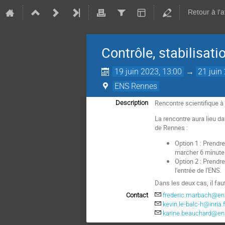
Retour à l'
Contrôle, stabilisati
19 juin 2023, 13:00
→
21 juin
ENS Rennes
Rencontre scientifique à
Description
La rencontre aura lieu d
de Rennes :
Option 1 : Prendr
marcher 6 minute
Option 2 : Prendre
l'entrée de l'ENS.
Dans les deux cas, il fau
Contact
frederic.marbach@ens
kevin.le-balc-h@inria.f
karine.beauchard@ens