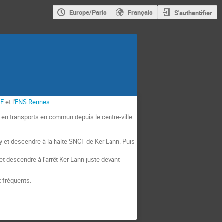
Europe/Paris
Français
S'authentifier
UF
et l'
ENS Rennes
.
e en transports en commun depuis le centre-ville
y et descendre à la halte SNCF de Ker Lann. Puis
et descendre à l'arrêt Ker Lann juste devant
t fréquents.