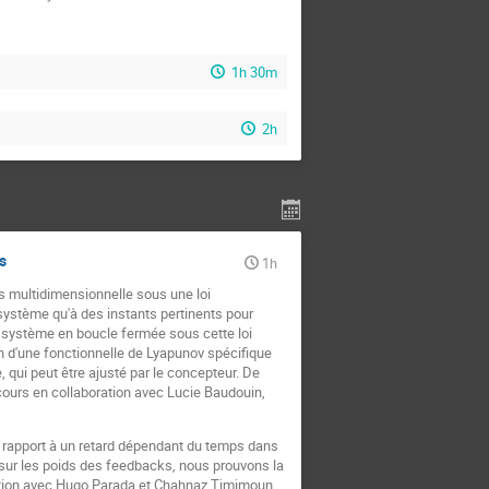
1h 30m
2h
s
1h
es multidimensionnelle sous une loi
 système qu'à des instants pertinents pour
du système en boucle fermée sous cette loi
n d'une fonctionnelle de Lyapunov spécifique
 qui peut être ajusté par le concepteur. De
cours en collaboration avec Lucie Baudouin,
ar rapport à un retard dépendant du temps dans
 sur les poids des feedbacks, nous prouvons la
boration avec Hugo Parada et Chahnaz Timimoun.