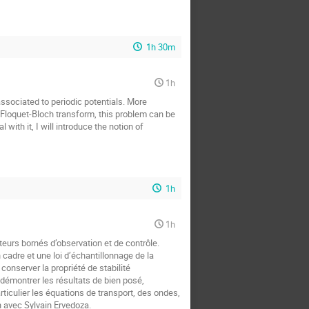
1h 30m
1h
associated to periodic potentials. More
e Floquet-Bloch transform, this problem can be
with it, I will introduce the notion of
1h
1h
teurs bornés d’observation et de contrôle.
adre et une loi d’échantillonnage de la
onserver la propriété de stabilité
démontrer les résultats de bien posé,
ticulier les équations de transport, des ondes,
n avec Sylvain Ervedoza.