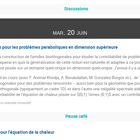
Discussions
mar. 20 juin
pour les problèmes paraboliques en dimension supérieure
a construction de familles biorthogonales pour étudier la contrôlabilité de pro
liquerai en quoi la généralisation de cette notion est naturelle et adaptée à ce pro
leur posée sur un domaine quelconque en dimension quelconque. J'avoue il y a u
avail en cours (avec F. Ammar Khodja, A. Benabdallah, M. Gonzalez-Burgos et L. d
ogonales pour des problèmes tensorisés -- aussi bien pour la géométrie que pour 
iorthogonale (typiquement un cadre 1D) et dans l'autre une inégalité spectrale ad
rôlabilité de l'équation de chaleur posée sur $(0,1) \times (0,1)$ avec un contrôle
Aix-Marseille Université
)
Pause café
our l'équation de la chaleur