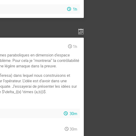
1h
1h
blèmes paraboliques en dimension d'espace
blème. Pour cela je "montrerai" la contrôlabilité
ne légère arnaque dans la preuve.
e Teresa) dans lequel nous construisons et
l'opérateur. L'idée est d'avoir dans une
équate. J'essayerai de présenter les idées sur
 $\delta_{{x} \times (a,b)}$.
30m
30m