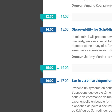
Orateur
:
Armand Koenig
(
Univ
12:30
→
14:00
Observability for Schröd
14:00
→
15:00
In this talk, I will present 
precisely, we aim at establi
reduced to the study of a fam
semiclassical measures. This
Orateur
:
Jérémy Martin
(
INRI
15:00
→
16:00
Sur la stabilité d’équati
16:00
→
17:00
Prenons un système en boucle
Supposons que ce système est
boucle de commande de manièr
exponentielle en boucle ferm
d’absence de point d’accumul
de KdV ou de Schrodinger pou