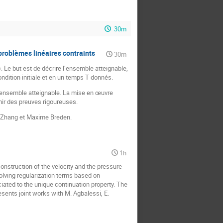
30m
problèmes linéaires contraints
30m
 Le but est de décrire l’ensemble atteignable,
ndition initiale et en un temps T donnés.
l’ensemble atteignable. La mise en œuvre
nir des preuves rigoureuses.
he Zhang et Maxime Breden.
1h
onstruction of the velocity and the pressure
olving regularization terms based on
iated to the unique continuation property. The
esents joint works with M. Agbalessi, E.