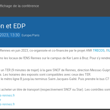
affichage de la conférence
on et EDP
 2023, 13:30
Europe/Paris
 Rennes en juin 2023, co-organisée et co-financée par le projet ANR
TRECOS
, l'
I
ans les locaux de l'ENS Rennes sur le campus de Ker Lann à Bruz. Pour s'y rendr
e un TER (9 minutes de trajet) à la gare SNCF de Rennes, direction Messac-Guipr
s. Les horaires des exposés sont compatibles avec ceux des TER.
 le métro ligne B jusqu'au terminus Saint-Jacques-Gaîté. Puis prendre le bus C7 
t acheter un titre de transport (respectivement SNCF ou Star). Les contrôles son
-rennes.fr
r
-rennes.fr