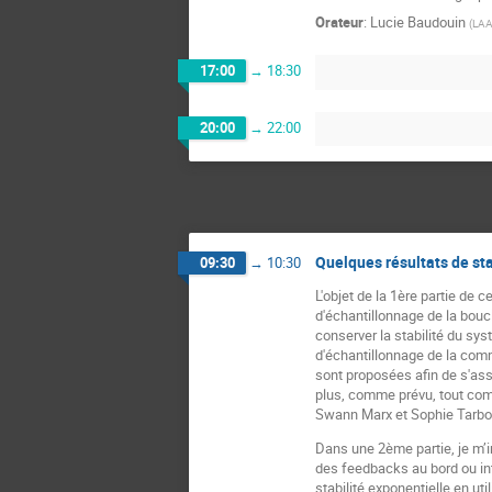
Orateur
:
Lucie Baudouin
(
LAA
17:00
→
18:30
20:00
→
22:00
Quelques résultats de st
09:30
→
10:30
L'objet de la 1ère partie de 
d'échantillonnage de la bouc
conserver la stabilité du sys
d'échantillonnage de la comm
sont proposées afin de s'ass
plus, comme prévu, tout comp
Swann Marx et Sophie Tarbo
Dans une 2ème partie, je m’i
des feedbacks au bord ou in
stabilité exponentielle en ut