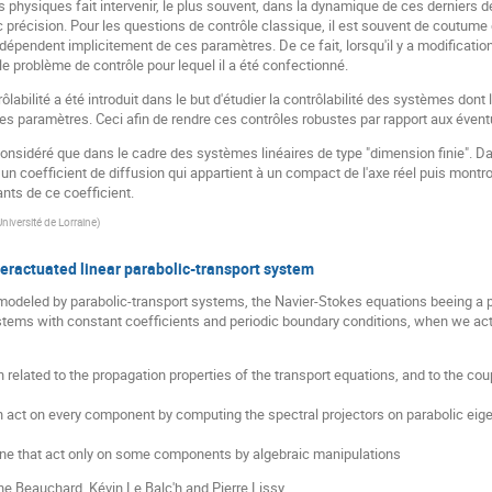
physiques fait intervenir, le plus souvent, dans la dynamique de ces derniers de
ec précision. Pour les questions de contrôle classique, il est souvent de coutu
dépendent implicitement de ces paramètres. De ce fait, lorsqu'il y a modification
e problème de contrôle pour lequel il a été confectionné.
labilité a été introduit dans le but d'étudier la contrôlabilité des systèmes d
s paramètres. Ceci afin de rendre ces contrôles robustes par rapport aux évent
onsidéré que dans le cadre des systèmes linéaires de type "dimension finie". D
c un coefficient de diffusion qui appartient à un compact de l'axe réel puis mon
nts de ce coefficient.
Université de Lorraine
)
nderactuated linear parabolic-transport system
odeled by parabolic-transport systems, the Navier-Stokes equations beeing a p
systems with constant coefficients and periodic boundary conditions, when we a
hen related to the propagation properties of the transport equations, and to the c
n act on every component by computing the spectral projectors on parabolic eig
 one that act only on some components by algebraic manipulations
ine Beauchard, Kévin Le Balc'h and Pierre Lissy.