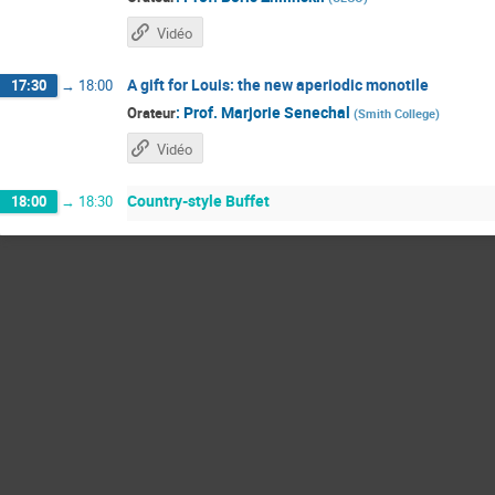
Vidéo
A gift for Louis: the new aperiodic monotile
17:30
→
18:00
:
Prof.
Marjorie Senechal
Orateur
(
Smith College
)
Vidéo
Country-style Buffet
18:00
→
18:30