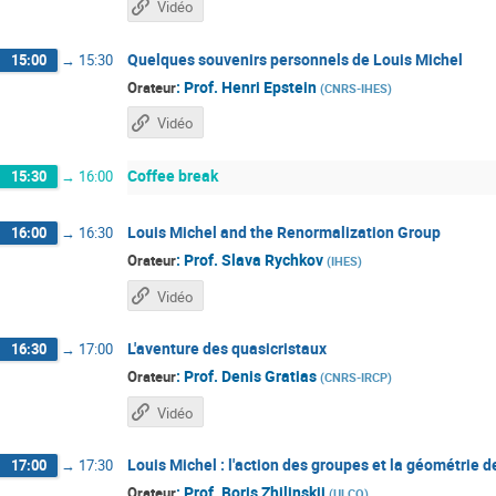
Vidéo
Quelques souvenirs personnels de Louis Michel
15:00
→
15:30
:
Prof.
Henri Epstein
Orateur
(
CNRS-IHES
)
Vidéo
Coffee break
15:30
→
16:00
Louis Michel and the Renormalization Group
16:00
→
16:30
:
Prof.
Slava Rychkov
Orateur
(
IHES
)
Vidéo
L'aventure des quasicristaux
16:30
→
17:00
:
Prof.
Denis Gratias
Orateur
(
CNRS-IRCP
)
Vidéo
Louis Michel : l'action des groupes et la géométrie 
17:00
→
17:30
:
Prof.
Boris Zhilinskii
Orateur
(
ULCO
)