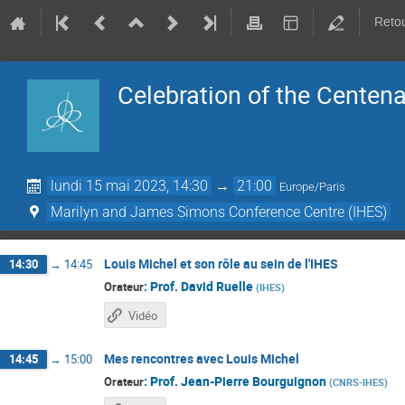
Retou
Celebration of the Centena
lundi 15 mai 2023, 14:30
→
21:00
Europe/Paris
Marilyn and James Simons Conference Centre (IHES)
Louis Michel et son rôle au sein de l'IHES
14:30
→
14:45
:
Prof.
David Ruelle
Orateur
(
IHES
)
Vidéo
Mes rencontres avec Louis Michel
14:45
→
15:00
:
Prof.
Jean-Pierre Bourguignon
Orateur
(
CNRS-IHES
)