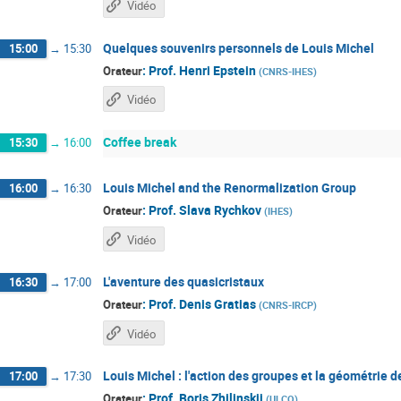
Vidéo
Quelques souvenirs personnels de Louis Michel
15:00
→
15:30
:
Prof.
Henri Epstein
Orateur
(
CNRS-IHES
)
Vidéo
Coffee break
15:30
→
16:00
Louis Michel and the Renormalization Group
16:00
→
16:30
:
Prof.
Slava Rychkov
Orateur
(
IHES
)
Vidéo
L'aventure des quasicristaux
16:30
→
17:00
:
Prof.
Denis Gratias
Orateur
(
CNRS-IRCP
)
Vidéo
Louis Michel : l'action des groupes et la géométrie 
17:00
→
17:30
:
Prof.
Boris Zhilinskii
Orateur
(
ULCO
)