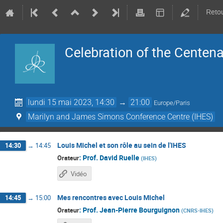
Retou
Celebration of the Centena
lundi 15 mai 2023, 14:30
→
21:00
Europe/Paris
Marilyn and James Simons Conference Centre (IHES)
Louis Michel et son rôle au sein de l'IHES
14:30
→
14:45
:
Prof.
David Ruelle
Orateur
(
IHES
)
Vidéo
Mes rencontres avec Louis Michel
14:45
→
15:00
:
Prof.
Jean-Pierre Bourguignon
Orateur
(
CNRS-IHES
)