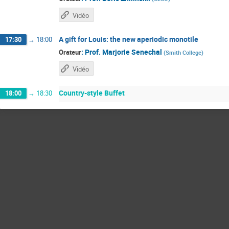
Vidéo
A gift for Louis: the new aperiodic monotile
17:30
→
18:00
:
Prof.
Marjorie Senechal
Orateur
(
Smith College
)
Vidéo
Country-style Buffet
18:00
→
18:30