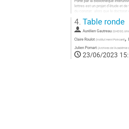
Porté par la Bibliothèque interuni
la
lettres est un projet d’étude et d
contribution
du constat : alors que le doctorat
scientifiques et le...
4.
Table ronde
Aller
à
Aurélien Gautreau
(
GHDSO, Unive
la
,
Claire Roulot
(
Institut Henri Poincaré
)
page
de
Julien Pomart
(
Archives de l'Académie 
la
23/06/2023 15
contribution