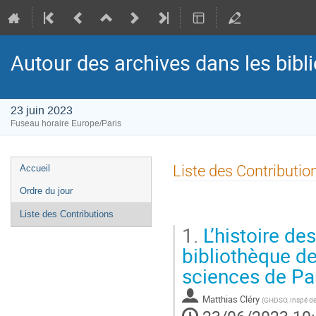
Autour des archives dans les bib
23 juin 2023
Fuseau horaire Europe/Paris
Menu
Liste des Contributio
Accueil
de
Ordre du jour
l'événement
Liste des Contributions
1.
L’histoire de
bibliothèque d
sciences de Pa
Matthias Cléry
(
GHDSO, Inspé de