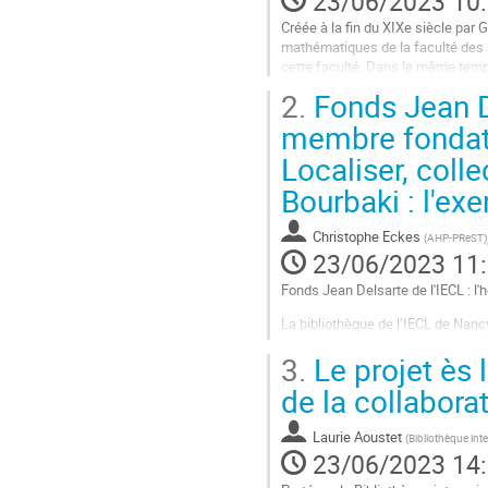
23/06/2023 10
Créée à la fin du XIXe siècle par 
mathématiques de la faculté des 
cette faculté. Dans le même temp
mathématiques en constituant une 
2.
Fonds Jean De
Aller
membre fondate
à
Localiser, colle
la
page
Bourbaki : l'ex
de
la
Christophe Eckes
contribution
(
AHP-PReST
)
23/06/2023 11
Fonds Jean Delsarte de l'IECL : l
La bibliothèque de l’IECL de Nanc
mathématicien, ancien doyen de la 
3.
Le projet ès 
fondateur du groupe Bourbaki, un c
de la collabora
Aller
à
la
Laurie Aoustet
(
Bibliothèque inte
page
23/06/2023 14
de