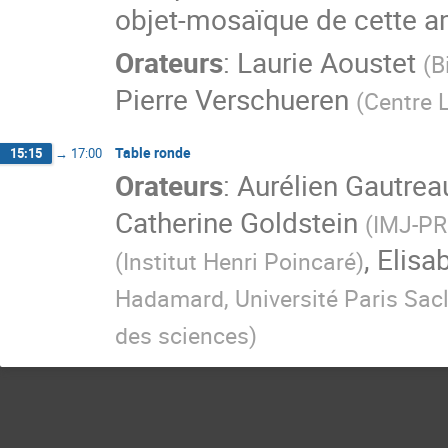
objet-mosaïque de cette a
Orateurs
:
Laurie Aoustet
(
B
Pierre Verschueren
(
Centre 
Table ronde
15:15
→
17:00
Orateurs
:
Aurélien Gautrea
Catherine Goldstein
(
IMJ-PR
,
Elisa
(
Institut Henri Poincaré
)
Hadamard, Université Paris Sac
des sciences
)