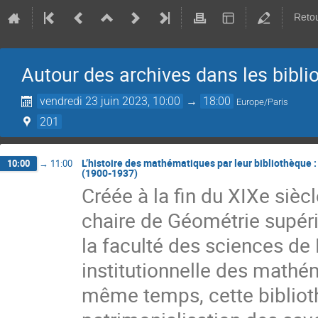
Retou
Autour des archives dans les bib
vendredi 23 juin 2023, 10:00
→
18:00
Europe/Paris
201
L’histoire des mathématiques par leur bibliothèque 
10:00
→
11:00
(1900-1937)
Créée à la fin du XIXe sièc
chaire de Géométrie supér
la faculté des sciences de
institutionnelle des mathém
même temps, cette biblio