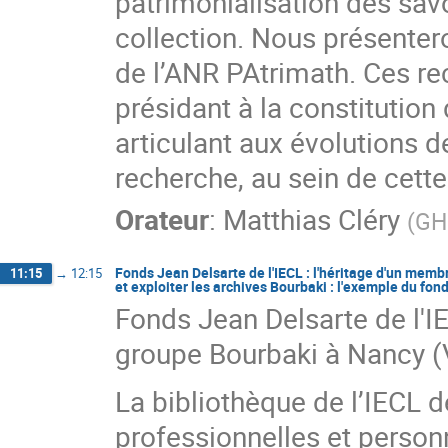
patrimonialisation des sa
collection. Nous présente
de l’ANR PAtrimath. Ces re
présidant à la constitutio
articulant aux évolutions d
recherche, au sein de cette
Orateur
:
Matthias Cléry
(
GH
Fonds Jean Delsarte de l'IECL : l'héritage d'un membr
11:15
→
12:15
et exploiter les archives Bourbaki : l'exemple du fon
Fonds Jean Delsarte de l'I
groupe Bourbaki à Nancy (
La bibliothèque de l’IECL 
professionnelles et person