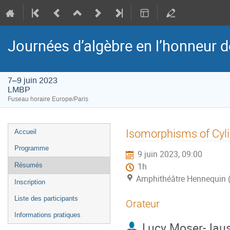
Journées d’algèbre en l’honneur 
7–9 juin 2023
LMBP
Fuseau horaire Europe/Paris
Menu
Isomorphisms of Cyli
Accueil
de
Programme
9 juin 2023, 09:00
l'événement
Résumés
1h
Amphithéâtre Hennequin
Inscription
Liste des participants
Orateur
Informations pratiques
Lucy Moser-Jaus