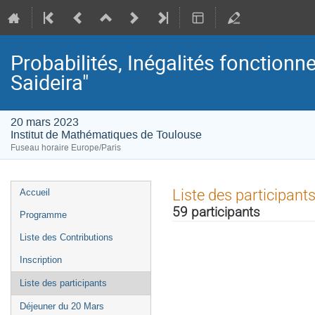
Probabilités, Inégalités fonctionne
Saideira"
20 mars 2023
Institut de Mathématiques de Toulouse
Fuseau horaire Europe/Paris
Menu
Liste des participant
Accueil
de
59 participants
Programme
l'événement
Liste des Contributions
Inscription
Liste des participants
Déjeuner du 20 Mars