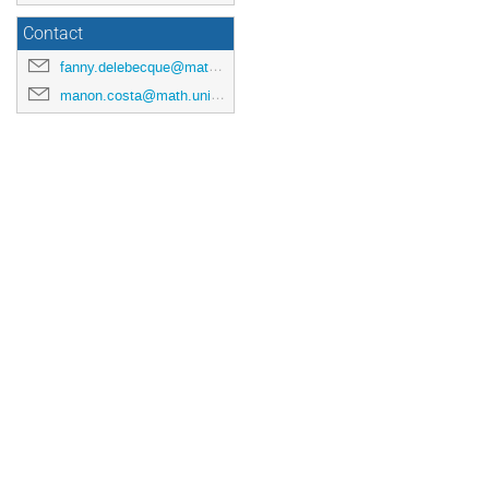
Contact
fanny.delebecque@math.univ-toulouse.fr
manon.costa@math.univ-toulouse.fr