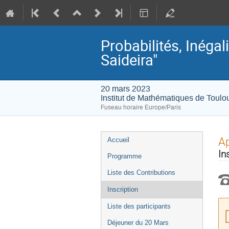
Probabilités, Inégal
Saideira"
20 mars 2023
Institut de Mathématiques de Toulo
Fuseau horaire Europe/Paris
Menu
Ap
Accueil
de
In
Programme
l'événement
Liste des Contributions
Inscription
Liste des participants
Déjeuner du 20 Mars