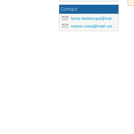
Contact
fanny.delebecque@math.univ-toulouse.fr
manon.costa@math.univ-toulouse.fr