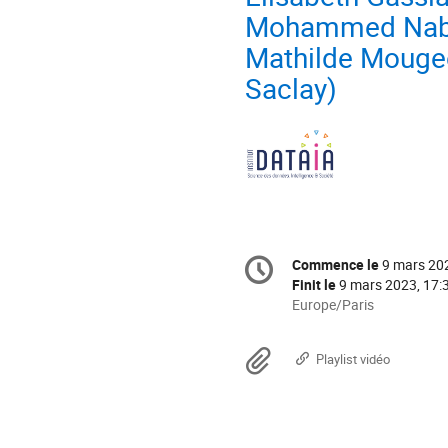
Mohammed Nabil
Mathilde Mougeo
Saclay)
Information
Commence le
9 mars 20
Date/Heure
de
la
Finit le
9 mars 2023, 17:
conférence
Toutes
Europe/Paris
les
horaires
Documents
Playlist vidéo
sont
en
Europe/Paris