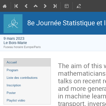
8e Journée Statistique et
9 mars 2023
Le Bois-Marie
Fuseau horaire Europe/Paris
Menu
Accueil
The aim of this 
de
l'événement
Program
mathematicians
Liste des contributions
talks on recent r
Inscription
and more general
Poster
in machine learn
Playlist vidéo
transport, inver