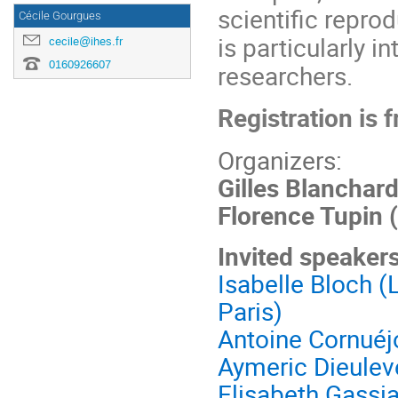
scientific repro
Cécile Gourgues
is particularly 
cecile@ihes.fr
0160926607
researchers.
Registration is 
Organizers:
Gilles Blanchar
Florence Tupin 
Invited speaker
Isabelle Bloch 
Paris)
Antoine Cornuéj
Aymeric Dieulev
Elisabeth Gassia