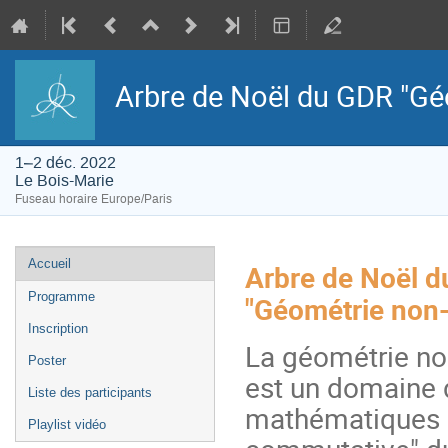
Arbre de Noël du GDR "G
1–2 déc. 2022
Le Bois-Marie
Fuseau horaire Europe/Paris
Menu
Accueil
Arbre de Noël 
de
l'événement
Programme
"Géométrie non
Inscription
La géométrie no
Poster
est un domaine 
Liste des participants
mathématiques a
Playlist vidéo