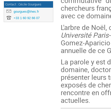
commutative" d
Contact : Cécile Gourgues
chercheurs franç
gourgues@ihes.fr
avec ce domain
+33 1 60 92 66 07
L'arbre de Noël,
Université Paris
Gomez-Aparici
annuelle de ce 
La parole y est
domaine, doctora
présenter leurs
exposés de cher
rencontre en of
actuelles.