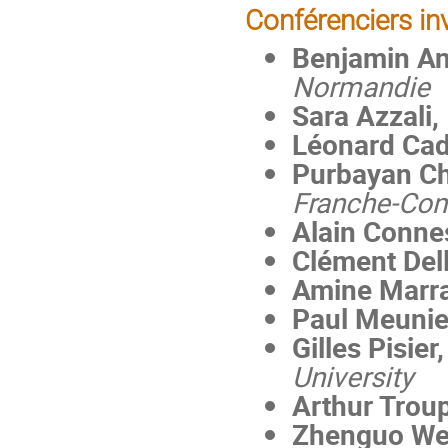
Conférenciers inv
Benjamin A
Normandie
Sara Azzali,
Léonard Cad
Purbayan Ch
Franche-Co
Alain Conne
Clément Dell
Amine Marra
Paul Meunie
Gilles Pisier,
University
Arthur Troup
Zhenguo We