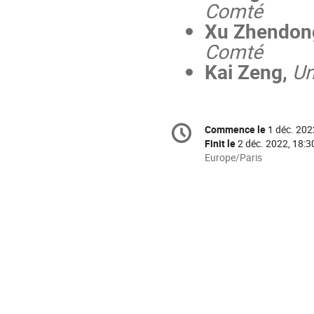
Comté
Xu Zhendon
Comté
Kai Zeng,
Un
Information
Commence le
1 déc. 202
Date/Heure
de
la
Finit le
2 déc. 2022, 18:3
conférence
Toutes
Europe/Paris
les
horaires
sont
en
Europe/Paris