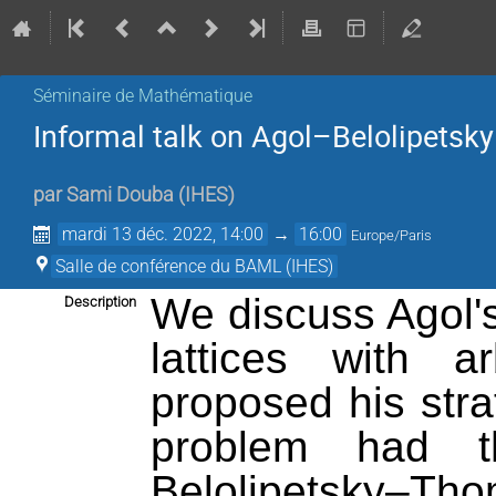
Séminaire de Mathématique
Informal talk on Agol–Belolipetsk
par
Sami Douba
(
IHES
)
mardi 13 déc. 2022, 14:00
→
16:00
Europe/Paris
Salle de conférence du BAML (IHES)
We discuss Agol's
Description
lattices with ar
proposed his stra
problem had t
Belolipetsky–Th