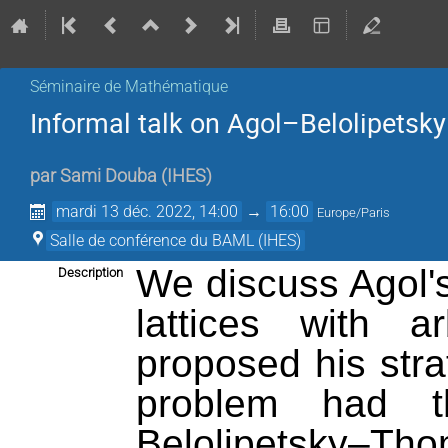
Séminaire de Mathématique
Informal talk on Agol–Belolipetsk
par
Sami Douba
(
IHES
)
mardi 13 déc. 2022, 14:00
→
16:00
Europe/Paris
Salle de conférence du BAML (IHES)
We discuss Agol's
Description
lattices with ar
proposed his stra
problem had t
Belolipetsky–Th