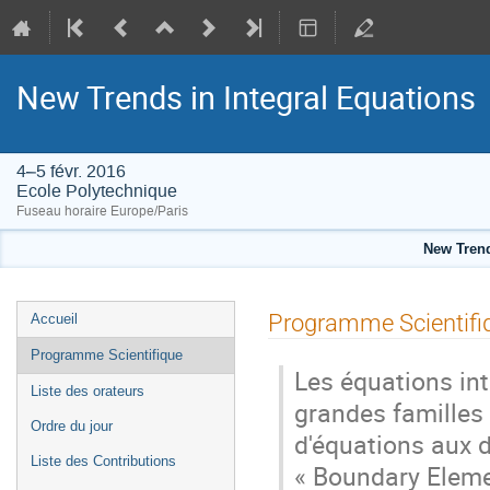
New Trends in Integral Equations
4–5 févr. 2016
Ecole Polytechnique
Fuseau horaire Europe/Paris
New Trend
Menu
Programme Scientifi
Accueil
de
Programme Scientifique
l'événement
Les équations int
Liste des orateurs
grandes familles
Ordre du jour
d'équations aux d
Liste des Contributions
« Boundary Eleme