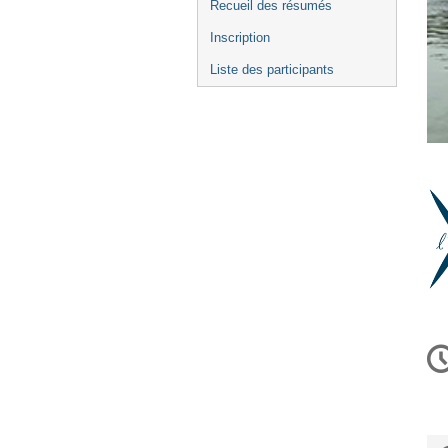
Recueil des résumés
Inscription
Liste des participants
In
d
la
co