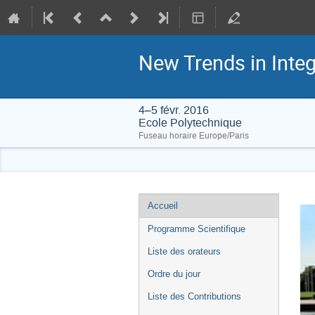
New Trends in Integ
4–5 févr. 2016
Ecole Polytechnique
Fuseau horaire Europe/Paris
Menu
Accueil
de
Programme Scientifique
l'événement
Liste des orateurs
Ordre du jour
Liste des Contributions