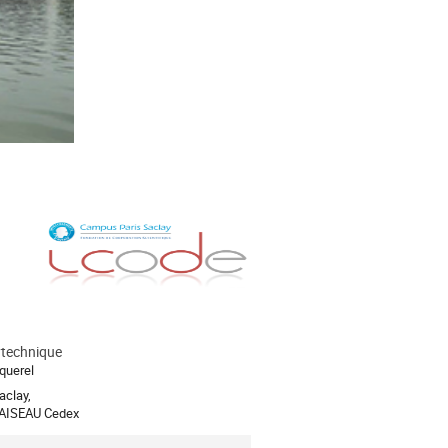
ytechnique
querel
aclay,
AISEAU Cedex