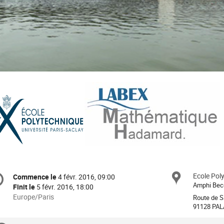
formation
Ecole Pol
Site
Commence le
4 févr. 2016, 09:00
Date/Heure
e
Amphi Bec
Finit le
5 févr. 2016, 18:00
Toutes
Europe/Paris
Route de S
les
91128 PAL
nférence
horaires