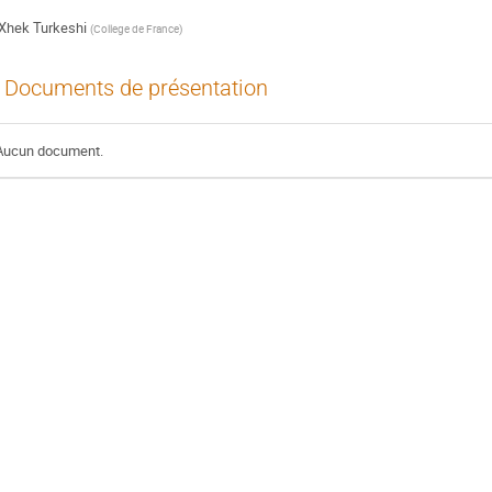
Xhek Turkeshi
(
College de France
)
Documents de présentation
Aucun document.