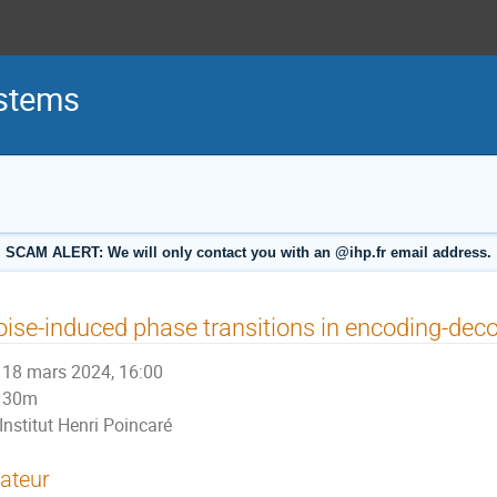
stems
SCAM ALERT: We will only contact you with an @ihp.fr email address.
ise-induced phase transitions in encoding-dec
18 mars 2024, 16:00
30m
Institut Henri Poincaré
ateur