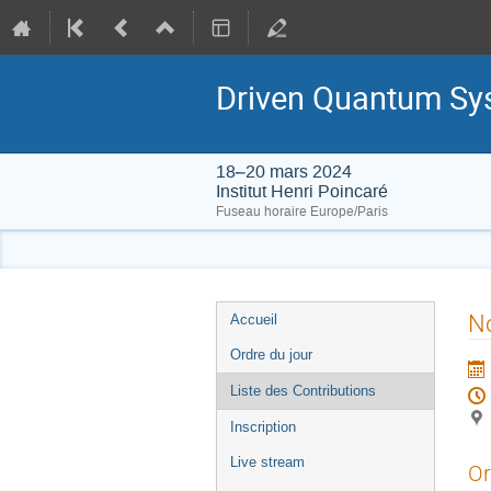
Driven Quantum Sy
18–20 mars 2024
Institut Henri Poincaré
Fuseau horaire Europe/Paris
Menu
No
Accueil
de
Ordre du jour
l'événement
Liste des Contributions
Inscription
Live stream
Or