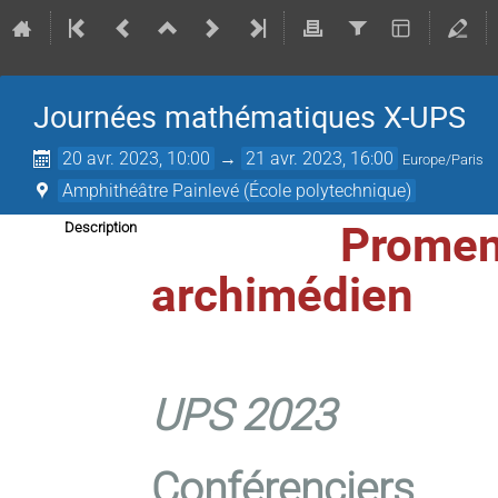
Journées mathématiques X-UPS
20 avr. 2023, 10:00
→
21 avr. 2023, 16:00
Europe/Paris
Amphithéâtre Painlevé (École polytechnique)
Promen
Description
archimédien
Journées 
UPS 2023
Conférenciers