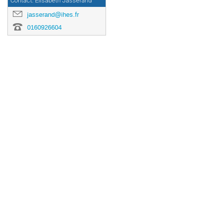
Contact: Elisabeth Jasserand
jasserand@ihes.fr
0160926604