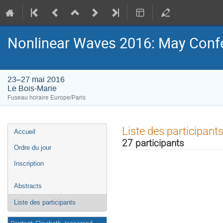
Nonlinear Waves 2016: May Conf
23–27 mai 2016
Le Bois-Marie
Fuseau horaire Europe/Paris
Menu
Liste des participant
Accueil
de
27 participants
l'événement
Ordre du jour
Inscription
Abstracts
Liste des participants