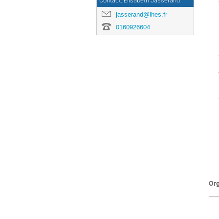
Je
Contact: Elisabeth Jasserand
E
jasserand@ihes.fr
Ga
0160926604
Ma
Oa
Se
He
Te
Ke
Su
G
Di
L
Pe
L
Mo
Or
F
Pi