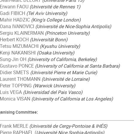
an-Marc DELORT
(Université Paris 13)
rwann FAOU
(Université de Rennes 1)
di FIBICH
(Tel Aviv University)
hir HADZIC
(King's College London)
na IVANOVICI
(Université de Nice-Sophia Antipolis)
rgiu KLAINERMAN
(Princeton University)
rbert KOCH
(Universität Bonn)
tsu MIZUMACHI
(Kyushu University)
nji NAKANISHI
(Osaka University)
ng-Jin OH
(University of California, Berkeley)
ustavo PONCE
(University of California at Santa Barbara)
dier SMETS
(Université Pierre et Marie Curie)
aurent THOMANN
(Université de Lorraine)
ter TOPPING
(Warwick University)
uis VEGA
(Universidad del Pais Vasco)
nica VISAN
(University of California at Los Angeles)
ganising Committee:
rank MERLE
(Université de Cergy-Pontoise & IHÉS)
erre RAPHAËL (
Université Nice Sophia-Antipolis)