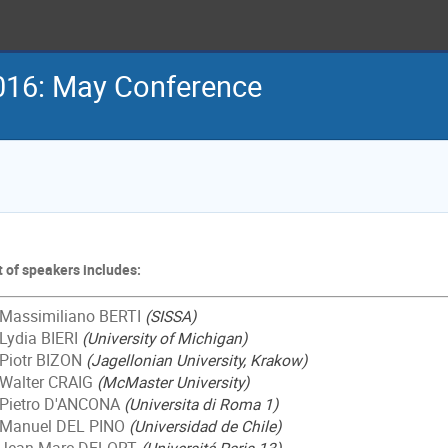
016: May Conference
t of speakers includes:
ssimiliano BERTI
(SISSA)
dia BIERI
(University of Michigan)
otr BIZON
(Jagellonian University, Krakow)
lter CRAIG
(McMaster University)
etro D'ANCONA
(Universita di Roma 1)
nuel DEL PINO
(Universidad de Chile)