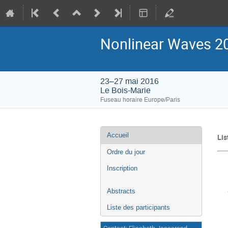
Nonlinear Waves 2
23–27 mai 2016
Le Bois-Marie
Fuseau horaire Europe/Paris
Menu
Accueil
Lis
de
l'événement
Ordre du jour
Ma
Inscription
Ly
Pi
Abstracts
Wa
Pi
Liste des participants
Ma