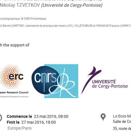
kolay TZVETKOV
(Université de Cergy-Pontoise)
it photographique: © CNRS Photothèque
U Benoît (UMR7538 - Laboratoire de physique des lasers (LPL), VILLETANEUSE et VRIGNAUD François (UMR617
h the support of
ormation
Le Bois-M
Site
Commence le
23 mai 2016, 08:00
Date/Heure
Salle de C
Finit le
27 mai 2016, 18:00
férence
Toutes
Europe/Paris
35, route d