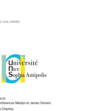
2 - XLIM - LIMOGES)
arie
onférences Marilyn et James Simons
e Chartres