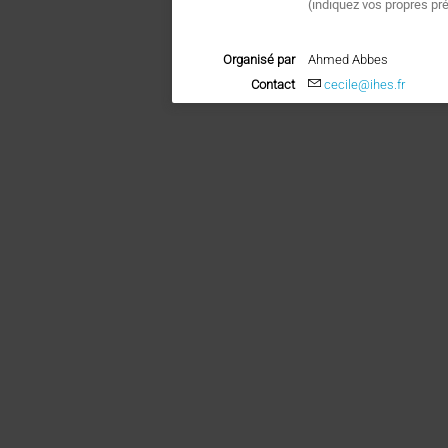
(
indiquez vos propres pr
Organisé par
Ahmed Abbes
Contact
cecile@ihes.fr