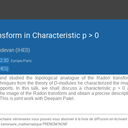
sform in Characteristic p > 0
udevan
(
IHES
)
2:30
Europe/Paris
HES)
 and studied the topological analogue of the Radon trans
hniques from the theory of
D
-modules he characterized the ima
upports. In this talk, we shall discuss a characteristic
p
> 0 a
 the image of the Radon transform and obtain a precise descripti
 This is joint work with Deepam Patel.
ochains séminaires vous pouvez vous abonner à la liste de diffusion
en écrivant
e
seminaire_mathematique PRENOM NOM"