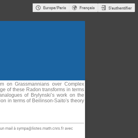
Europe/Paris
Français
S'authentifier
form on Grassmannians over Complex
ge of these Radon transforms in terms
nalogues of Brylynski’s work on the
on in terms of Beilinson-Saito's theory
 un mail à sympa@listes.math.cnrs.fr avec