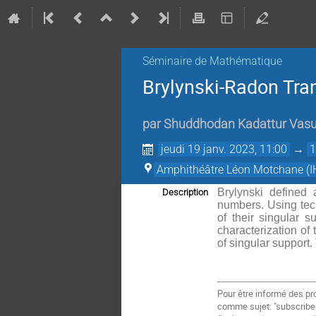
Séminaire de Mathématique
Brylynski-Radon Tran
par
Shuddhodan Kadattur Vas
jeudi 19 janv. 2023, 11:00
→
1
Amphithéâtre Léon Motchane (I
Brylynski defined
Description
numbers. Using tec
of their singular s
characterization of
of singular support.
Pour être informé des pr
comme sujet: "subscrib