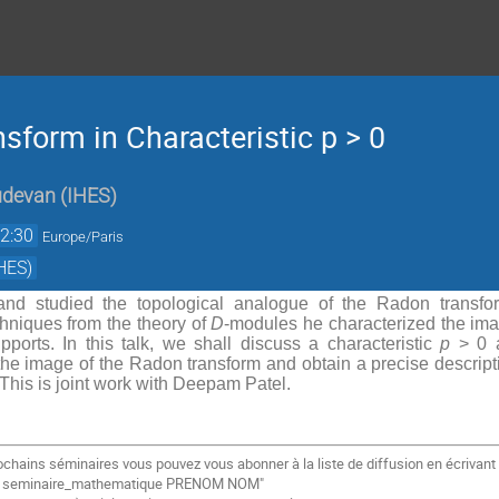
sform in Characteristic p > 0
udevan
(
IHES
)
2:30
Europe/Paris
HES)
 and studied the topological analogue of the Radon trans
hniques from the theory of
D
-modules he characterized the ima
upports. In this talk, we shall discuss a characteristic
p
> 0 a
 the image of the Radon transform and obtain a precise descripti
 This is joint work with Deepam Patel.
ochains séminaires vous pouvez vous abonner à la liste de diffusion
en écrivant
e
seminaire_mathematique PRENOM NOM"