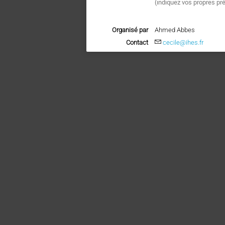
(
indiquez vos propres pr
Organisé par
Ahmed Abbes
Contact
cecile@ihes.fr