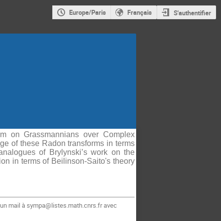
Europe/Paris
Français
S'authentifier
form on Grassmannians over Complex
ge of these Radon transforms in terms
nalogues of Brylynski’s work on the
on in terms of Beilinson-Saito's theory
 un mail à sympa@listes.math.cnrs.fr avec