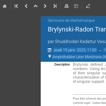
Séminaire de Mathématique
Brylynski-Radon Tran
par
Shuddhodan Kadattur Vas
jeudi 19 janv. 2023, 11:00
→
1
Amphithéâtre Léon Motchane (I
Brylynski defined
Description
numbers. Using tec
of their singular s
characterization of
of singular support.
Pour être informé des pr
comme sujet: "subscrib