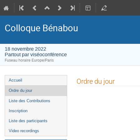
Colloque Bénabou
18 novembre 2022
Partout par viséoconférence
Fuseau horaire Europe/Paris
Menu
Ordre du jour
Accueil
de
Ordre du jour
l'événement
Liste des Contributions
Inscription
Liste des participants
Video recordings