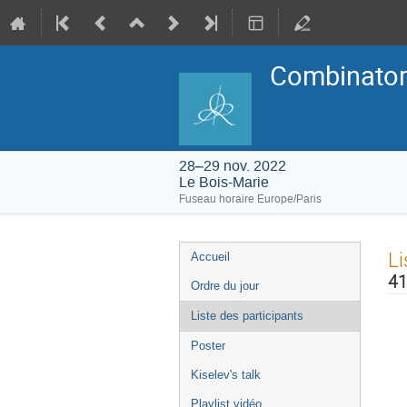
Combinatori
28–29 nov. 2022
Le Bois-Marie
Fuseau horaire Europe/Paris
Menu
Li
Accueil
de
l'événement
41
Ordre du jour
Liste des participants
Poster
Kiselev's talk
Playlist vidéo