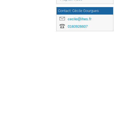
Contact: Cécile Gourgues
cecile@ihes.fr
0160926607