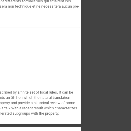
ant différents formalismes qui éclairent ces
sera non technique et ne nécessitera aucun pré-
cribed by a finite set of local rules. It can be
mits an SFT on which the natural translation
 property and provide a historical review of some
his talk with a recent result which characterizes
enerated subgroups with the property.