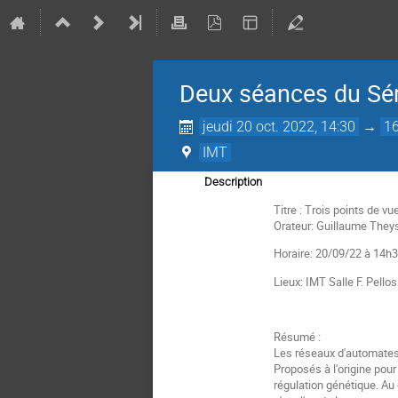
Deux séances du Sé
jeudi 20 oct. 2022, 14:30
→
16
IMT
Description
Titre : Trois points de v
Orateur: Guillaume They
Horaire: 20/09/22 à 14h
Lieux: IMT Salle F. Pello
Résumé :
Les réseaux d'automates 
Proposés à l'origine pou
régulation génétique. Au 