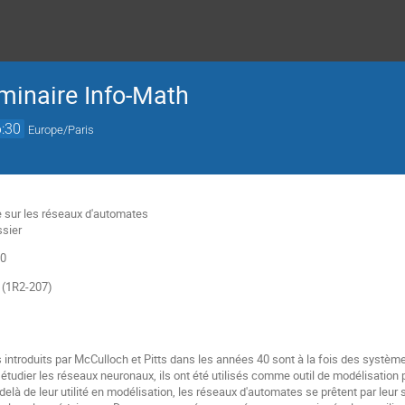
minaire Info-Math
:30
Europe/Paris
ue sur les réseaux d'automates
ssier
30
s (1R2-207)
introduits par McCulloch et Pitts dans les années 40 sont à la fois des systèm
r étudier les réseaux neuronaux, ils ont été utilisés comme outil de modélisati
delà de leur utilité en modélisation, les réseaux d'automates se prêtent par leur s