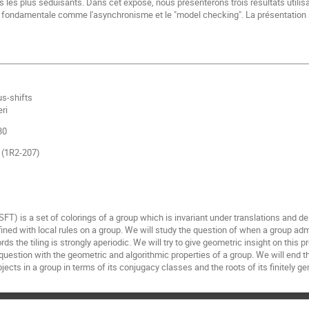
ts les plus séduisants. Dans cet exposé, nous présenterons trois résultats utilis
s fondamentale comme l'asynchronisme et le "model checking". La présentation 
us-shifts
eri
30
s (1R2-207)
(SFT) is a set of colorings of a group which is invariant under translations and des
fined with local rules on a group. We will study the question of when a group ad
ords the tiling is strongly aperiodic. We will try to give geometric insight on this
 question with the geometric and algorithmic properties of a group. We will end t
jects in a group in terms of its conjugacy classes and the roots of its finitely g