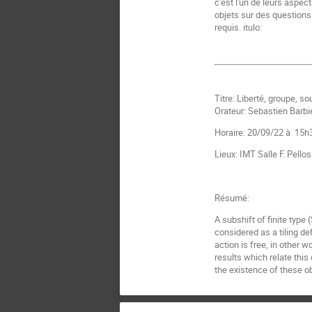
c'est l'un de leurs aspec
objets sur des question
requis. itulo:
Titre: Liberté, groupe, so
Orateur: Sebastien Barbi
Horaire: 20/09/22 à 15h
Lieux: IMT Salle F. Pello
Résumé:
A subshift of finite type 
considered as a tiling de
action is free, in other w
results which relate this
the existence of these ob