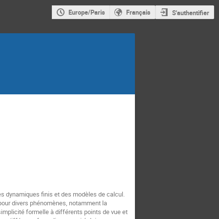
Europe/Paris
Français
S'authentifier
es dynamiques finis et des modèles de calcul.
on pour divers phénomènes, notamment la
implicité formelle à différents points de vue et