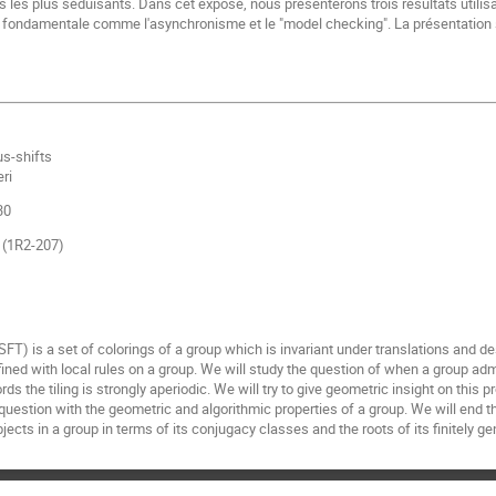
ts les plus séduisants. Dans cet exposé, nous présenterons trois résultats utilis
s fondamentale comme l'asynchronisme et le "model checking". La présentation 
us-shifts
eri
30
s (1R2-207)
(SFT) is a set of colorings of a group which is invariant under translations and des
fined with local rules on a group. We will study the question of when a group ad
ords the tiling is strongly aperiodic. We will try to give geometric insight on this
 question with the geometric and algorithmic properties of a group. We will end t
jects in a group in terms of its conjugacy classes and the roots of its finitely g