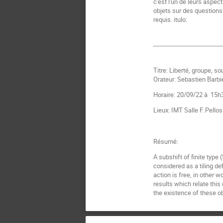
c'est l'un de leurs aspec
objets sur des question
requis. itulo:
Titre: Liberté, groupe, so
Orateur: Sebastien Barbi
Horaire: 20/09/22 à 15h
Lieux: IMT Salle F. Pello
Résumé:
A subshift of finite type 
considered as a tiling de
action is free, in other w
results which relate this
the existence of these ob