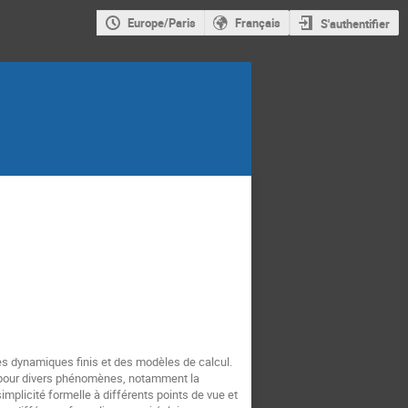
Europe/Paris
Français
S'authentifier
es dynamiques finis et des modèles de calcul.
on pour divers phénomènes, notamment la
implicité formelle à différents points de vue et