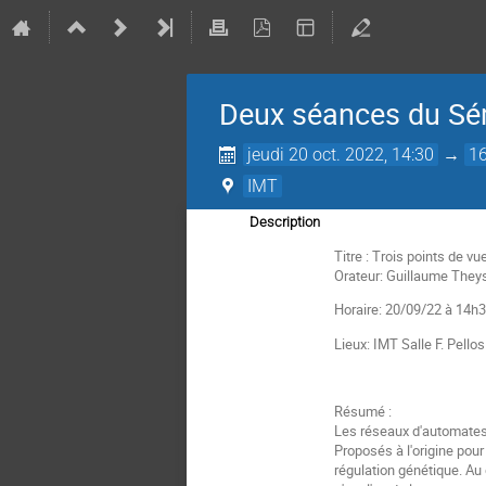
Deux séances du Sé
jeudi 20 oct. 2022, 14:30
→
16
IMT
Description
Titre : Trois points de v
Orateur: Guillaume They
Horaire: 20/09/22 à 14h
Lieux: IMT Salle F. Pello
Résumé :
Les réseaux d'automates 
Proposés à l'origine pou
régulation génétique. Au 