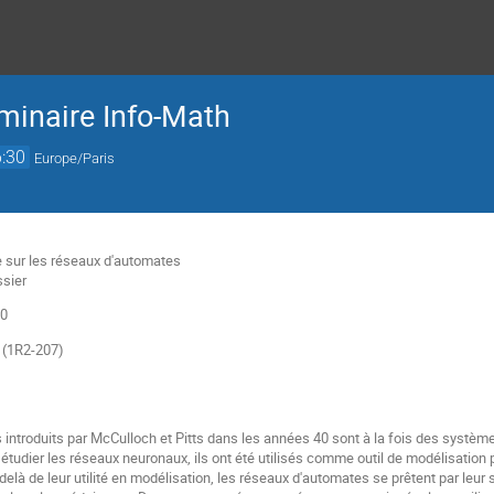
minaire Info-Math
:30
Europe/Paris
ue sur les réseaux d'automates
ssier
30
s (1R2-207)
introduits par McCulloch et Pitts dans les années 40 sont à la fois des systèm
r étudier les réseaux neuronaux, ils ont été utilisés comme outil de modélisati
delà de leur utilité en modélisation, les réseaux d'automates se prêtent par leur s