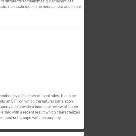
ant différents formalismes qui éclairent ces
sera non technique et ne nécessitera aucun pré-
cribed by a finite set of local rules. It can be
mits an SFT on which the natural translation
 property and provide a historical review of some
his talk with a recent result which characterizes
enerated subgroups with the property.